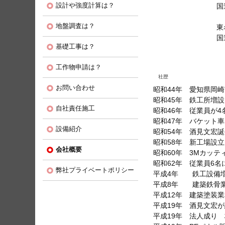
設計や強度計算は？
国道１号線、
地盤調査は？
東名高速道路 
国道１号線、
基礎工事は？
工作物申請は？
社歴
お問い合わせ
昭和44年 愛知県岡
昭和45年 鉄工所増設
自社責任施工
昭和46年 従業員が
昭和47年 バケット
設備紹介
昭和54年 酒見文宏
昭和58年 新工場設立
会社概要
昭和60年 3Mカッテ
昭和62年 従業員6名
弊社プライベートポリシー
平成4年 鉄工設備増
平成8年 建築鉄骨
平成12年 建築塗装
平成19年 酒見文宏
平成19年 法人成り