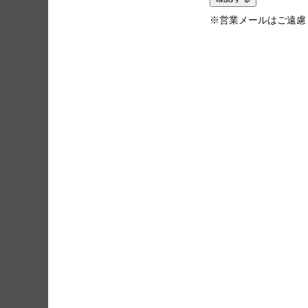
※営業メールはご遠慮
北海道 青森県 岩手県 
都 神奈川県 新潟県 富