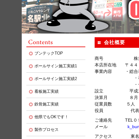
会社概要
ブンテックTOP
商号 株式会
本店所在地 〒４４４
ポールサイン施工実績1
事業内容 ・総合
・看板資材販
ポールサイン施工実績2
・一般製缶、
設立 平成19年
看板施工実績
決算月 ８月
従業員数 ５人
鉄骨施工実績
役員 代表取締
他県でもOKです！
ご連絡先 TEL０５
メール
k_bun
製作プロセス
アクセス 東名高速