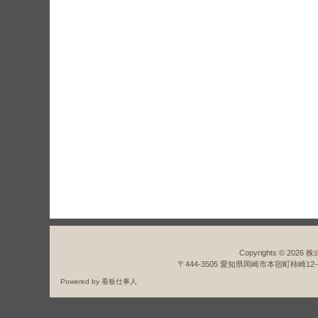
北海道 青森県 岩手県 
都 神奈川県 新潟県 富
京都府 大阪府 兵庫県 
媛県 高知県 福岡県 佐
Copyrights © 2026
株
〒444-3505 愛知県岡崎市本宿町柿崎12-4
Powered by
看板仕事人